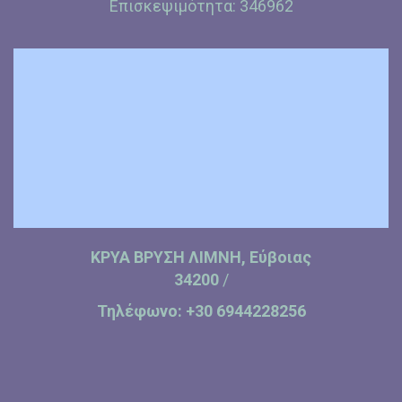
Επισκεψιμότητα:
346962
ΚΡΥΑ ΒΡΥΣΗ ΛΙΜΝΗ, Εύβοιας
34200
/
Τηλέφωνο:
+30 6944228256