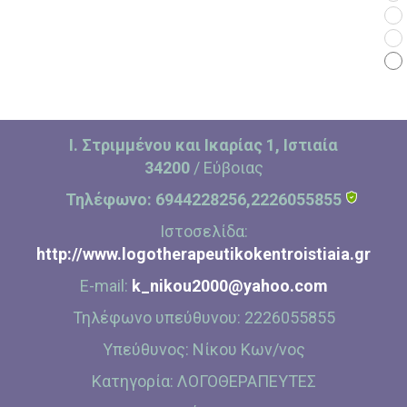
Επικοινωνία
Ι. Στριμμένου και Ικαρίας 1, Ιστιαία
34200
/ Εύβοιας
Τηλέφωνο:
6944228256,2226055855
Ιστοσελίδα:
http://www.logotherapeutikokentroistiaia.gr
E-mail:
k_nikou2000@yahoo.com
Τηλέφωνο υπεύθυνου:
2226055855
Υπεύθυνος:
Νίκου Κων/νος
Κατηγορία:
ΛΟΓΟΘΕΡΑΠΕΥΤΕΣ